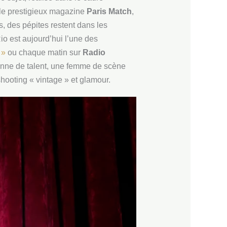
s le prestigieux magazine
Paris Match
,
s, des pépites restent dans les
Rio est aujourd’hui l’une des
 »
ou chaque matin sur
Radio
enne de talent, une femme de scène
shooting « vintage » et glamour.