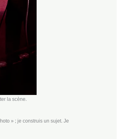
ter la scène.
to » ; je construis un sujet. Je