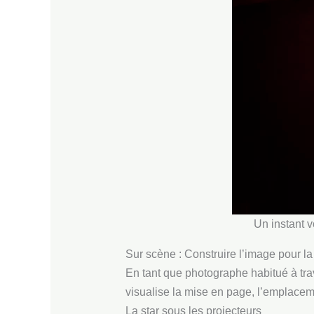
Un instant v
Sur scène : Construire l’image pour l
En tant que photographe habitué à trav
visualise la mise en page, l’emplacemen
La star sous les projecteurs