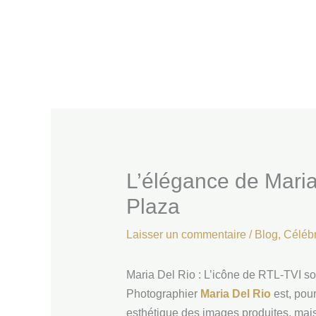
Aller
au
contenu
L’élégance de Maria
Plaza
Laisser un commentaire
/
Blog
,
Célébr
Maria Del Rio : L’icône de RTL-TVI s
Photographier
Maria Del Rio
est, pou
esthétique des images produites, mais s