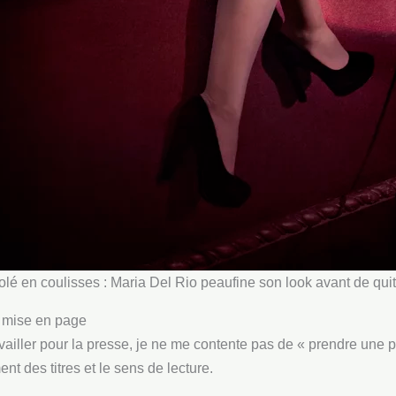
olé en coulisses : Maria Del Rio peaufine son look avant de quit
a mise en page
ailler pour la presse, je ne me contente pas de « prendre une pho
t des titres et le sens de lecture.