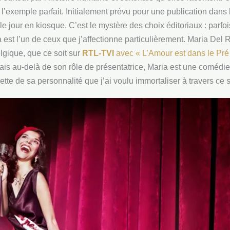
 l’exemple parfait. Initialement prévu pour une publication dan
e jour en kiosque. C’est le mystère des choix éditoriaux : parfoi
a est l’un de ceux que j’affectionne particulièrement. Maria Del 
lgique, que ce soit sur
RTL-TVI
avec « L’Amour est dans le Pré
is au-delà de son rôle de présentatrice, Maria est une comédi
ette de sa personnalité que j’ai voulu immortaliser à travers ce 