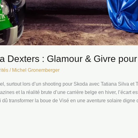
nja Dexters : Glamour & Givre pou
ités
/
Michel Gronemberger
l, surtout lors d’un shooting pour Skoda avec Tatiana Silva et 
zines et la réalité brute d’une carrière belge en hiver, l’écart 
i dû transformer la boue de Visé en une aventure solaire digne 