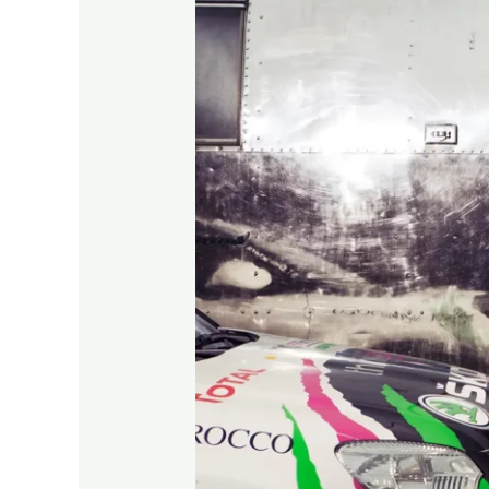
et
Tanja
Dexters
:
Glamour
&
Givre
pour
Skoda